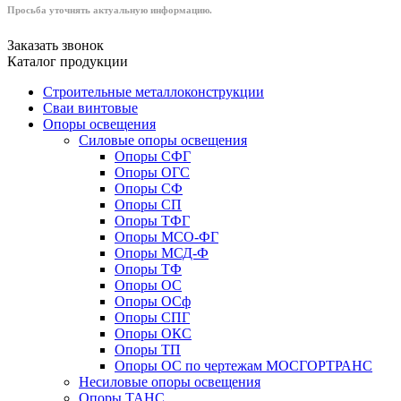
Просьба уточнять актуальную информацию.
Заказать звонок
Каталог продукции
Строительные металлоконструкции
Сваи винтовые
Опоры освещения
Силовые опоры освещения
Опоры СФГ
Опоры ОГС
Опоры СФ
Опоры СП
Опоры ТФГ
Опоры МСО-ФГ
Опоры МСД-Ф
Опоры ТФ
Опоры ОС
Опоры ОСф
Опоры СПГ
Опоры ОКС
Опоры ТП
Опоры ОС по чертежам МОСГОРТРАНС
Несиловые опоры освещения
Опоры ТАНС