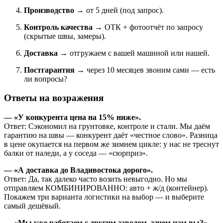
Производство
→ от 5 дней (под запрос).
Контроль качества
→ ОТК + фотоотчёт по запросу
(скрытые швы, замеры).
Доставка
→ отгружаем с вашей машиной или нашей.
Постгарантия
→ через 10 месяцев звоним сами — есть
ли вопросы?
Ответы на возражения
— «У конкурента цена на 15% ниже».
Ответ: Сэкономил на грунтовке, контроле и стали. Мы даём
гарантию на швы — конкурент даёт «честное слово». Разница
в цене окупается на первом же зимнем цикле: у нас не треснут
балки от наледи, а у соседа — «сюрприз».
— «А доставка до Владивостока дорого».
Ответ: Да, так далеко часто возить невыгодно. Но мы
отправляем КОМБИНИРОВАННО: авто + ж/д (контейнер).
Покажем три варианта логистики на выбор — и выберите
самый дешёвый.
— «Мы уже работаем с другим заводом, зачем нам вы?»