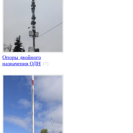
Опоры двойного
назначения ОДН
(7)