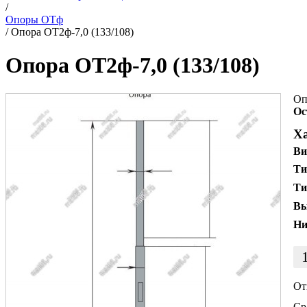
/
Опоры ОТф
/
Опора ОТ2ф-7,0 (133/108)
Опора ОТ2ф-7,0 (133/108)
Оп
Ос
Х
Ви
Ти
Ти
Вы
Ни
От
Ср