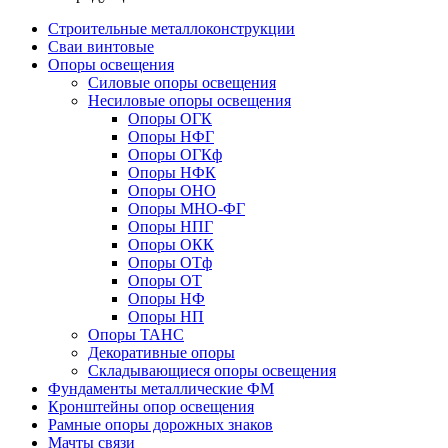
Строительные металлоконструкции
Сваи винтовые
Опоры освещения
Силовые опоры освещения
Несиловые опоры освещения
Опоры ОГК
Опоры НФГ
Опоры ОГКф
Опоры НФК
Опоры ОНО
Опоры МНО-ФГ
Опоры НПГ
Опоры ОКК
Опоры ОТф
Опоры ОТ
Опоры НФ
Опоры НП
Опоры ТАНС
Декоративные опоры
Складывающиеся опоры освещения
Фундаменты металлические ФМ
Кронштейны опор освещения
Рамные опоры дорожных знаков
Мачты связи