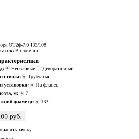
ора ОТ2ф-7,0 133/108
таток:
В наличии
арактеристики
д:
Несиловые
Декоративные
п ствола:
Трубчатые
п установки:
На фланец
сота, м:
7
жний диаметр:
133
100
руб.
править заявку
авнить