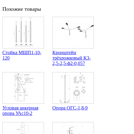
Похожие товары
Стойка МШП1-10-
Кронштейн
120
трёхрожковый К3-
2,5-2,5-ф2-0,057
Угловая анкерная
Опора ОГС-1,8-9
опора УАс10-2