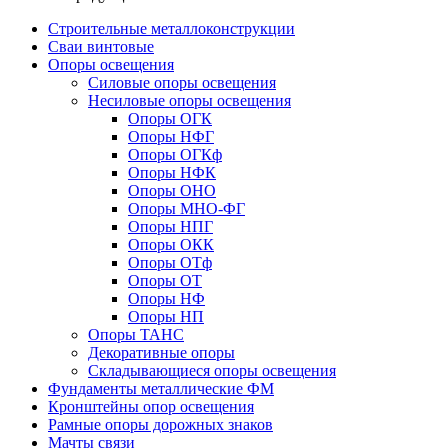
Строительные металлоконструкции
Сваи винтовые
Опоры освещения
Силовые опоры освещения
Несиловые опоры освещения
Опоры ОГК
Опоры НФГ
Опоры ОГКф
Опоры НФК
Опоры ОНО
Опоры МНО-ФГ
Опоры НПГ
Опоры ОКК
Опоры ОТф
Опоры ОТ
Опоры НФ
Опоры НП
Опоры ТАНС
Декоративные опоры
Складывающиеся опоры освещения
Фундаменты металлические ФМ
Кронштейны опор освещения
Рамные опоры дорожных знаков
Мачты связи