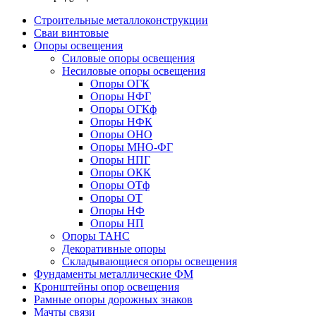
Строительные металлоконструкции
Сваи винтовые
Опоры освещения
Силовые опоры освещения
Несиловые опоры освещения
Опоры ОГК
Опоры НФГ
Опоры ОГКф
Опоры НФК
Опоры ОНО
Опоры МНО-ФГ
Опоры НПГ
Опоры ОКК
Опоры ОТф
Опоры ОТ
Опоры НФ
Опоры НП
Опоры ТАНС
Декоративные опоры
Складывающиеся опоры освещения
Фундаменты металлические ФМ
Кронштейны опор освещения
Рамные опоры дорожных знаков
Мачты связи