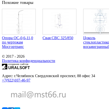
Похожие товары
Опора ОС-0,6-11,0
Свая СВС 325/850
Цоколь
по чертежам
стеклопластик
Мосгортранс
восьмигранны
© 2017 - 2026
Политика конфиденциальности
создание сайтов
URALSOFT
Адрес: г.Челябинск Свердловский проспект, 88 офис 34
+7(922)107-46-97