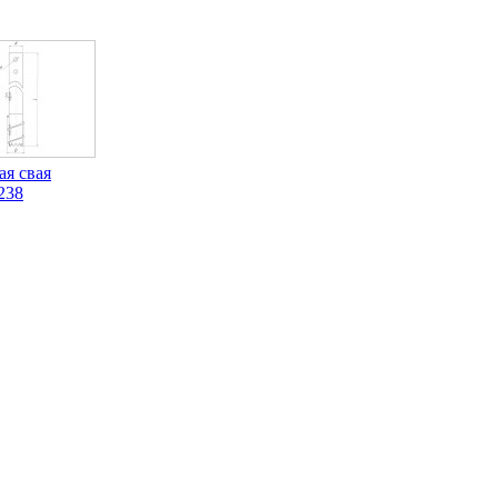
ая свая
238