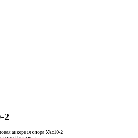
-2
ловая анкерная опора УАс10-2
таток:
Под заказ