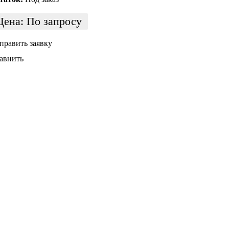
Цена:
По запросу
править заявку
авнить