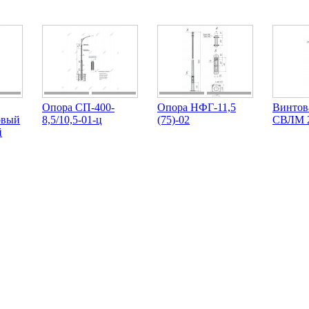
Опора СП-400-
Опора НФГ-11,5
Винтов
овый
8,5/10,5-01-ц
(75)-02
СВЛМ 
й