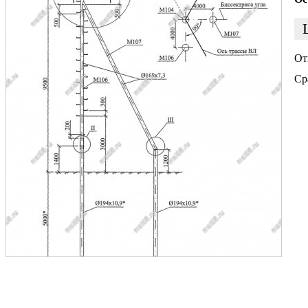
От
Ср