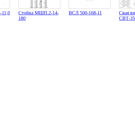
-11,0
Стойка МШП.2-14-
ВСЛ 500-168-11
Свая в
180
СВТ-35