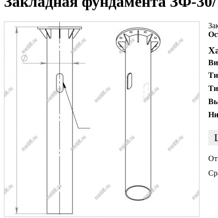
Закладная фундамента ЗФ-30/
За
Ос
Х
Ви
Ти
Ти
Вы
Ни
От
Ср