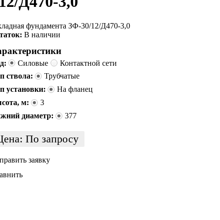
12/Д470-3,0
кладная фундамента ЗФ-30/12/Д470-3,0
таток:
В наличии
арактеристики
д:
Силовые
Контактной сети
п ствола:
Трубчатые
п установки:
На фланец
сота, м:
3
жний диаметр:
377
Цена:
По запросу
править заявку
авнить