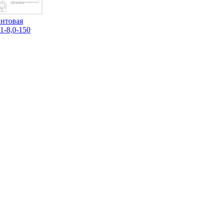
интовая
1-8,0-150